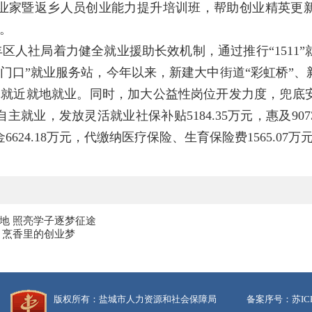
业家暨返乡人员创业能力提升培训班，帮助创业精英更新
人。
区人社局着力健全就业援助长效机制，通过推行“1511
门口”就业服务站，今年以来，新建大中街道“彩虹桥”、
体就近就地就业。同时，加大公益性岗位开发力度，兜底
主就业，发放灵活就业社保补贴5184.35万元，惠及90
624.18万元，代缴纳医疗保险、生育保险费1565.07万
地 照亮学子逐梦征途
 烹香里的创业梦
版权所有：盐城市人力资源和社会保障局
备案序号：苏ICP备