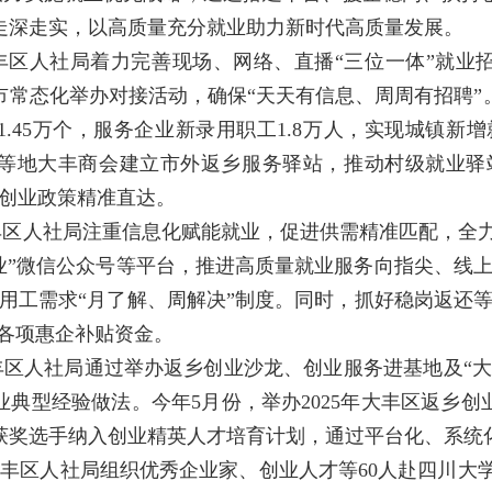
走深走实，以高质量充分就业助力新时代高质量发展。
丰区人社局着力完善现场、网络、直播“三位一体”就业
市常态化举办对接活动，确保“天天有信息、周周有招聘”
.45万个，服务企业新录用职工1.8万人，实现城镇新增
等地大丰商会建立市外返乡服务驿站，推动村级就业驿
业创业政策精准直达。
区人社局注重信息化赋能就业，促进供需精准匹配，全力推
业”微信公众号等平台，推进高质量就业服务向指尖、线
用工需求“月了解、周解决”制度。同时，抓好稳岗返还
现各项惠企补贴资金。
区人社局通过举办返乡创业沙龙、创业服务进基地及“大
典型经验做法。今年5月份，举办2025年大丰区返乡创
将获奖选手纳入创业精英人才培育计划，通过平台化、系统
丰区人社局组织优秀企业家、创业人才等60人赴四川大学