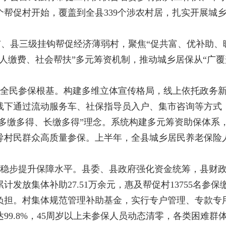
个帮促村开始，覆盖到全县339个涉农村居，扎实开展城
、县三级挂钩帮促经济薄弱村，聚焦“促共富、优补助、
人缴费、社会帮扶”多元筹资机制，推动城乡居保从“广覆
牢全民参保根基。构建多维立体宣传格局，线上依托政务
线下通过流动服务车、社保指导员入户、集市咨询等方式，
“多缴多得、长缴多得”理念。系统构建多元筹资助保体系，为
村民群众高质量参保。上半年，全县城乡居民养老保险人均缴
资稳步提升保障水平。县委、县政府强化资金统筹，县财
计发放集体补助27.51万余元，惠及帮促村13755名参
负担。村集体规范管理补助基金，实行专户管理、专款专
99.8%，45周岁以上未参保人员动态清零，各类困难群