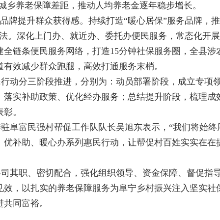
小城乡养老保障差距，推动人均养老金逐年稳步增长。
务品牌提升群众获得感。持续打造“暖心居保”服务品牌，
作法。深化上门办、就近办、委托办便民服务，常态化开
建全链条便民服务网络，打造15分钟社保服务圈，全县涉
道有效减少群众跑腿，高效打通服务末梢。
民行动分三阶段推进，分别为：动员部署阶段，成立专项
、落实补助政策、优化经办服务；总结提升阶段，梳理成
表彰。
驻阜富民强村帮促工作队队长吴旭东表示，“我们将始终
、优补助、暖心办系列惠民行动，让帮促村百姓实实在在
各司其职、密切配合，强化组织领导、资金保障、督促指
见效，以扎实的养老保障服务为阜宁乡村振兴注入坚实社
进共同富裕。