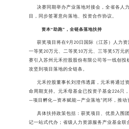
决赛同期举办产业落地对接会，全省各人
目，同步签署意向落地、投资合作协议。
资本
“
助跑
”
，全链条落地扶持
获奖项目将在
月
日国际（江苏）人力资
9
20
一等奖
万元、二等奖
万元、三等奖
万元
20
10
5
赛引入苏州元禾控股股份有限公司等一线创投
攻坚到项目落地的全链条。
元禾控股董事长刘澄伟透露，元禾将通过
命周期支持。元禾母基金已投资子基金
只
226
项目孵化
资本赋能
产业落地
闭环，推动
—
—
—
”
具体扶持政策包括：获奖项目、优质入围
记一站式代办；省级人力资源服务产业基金联