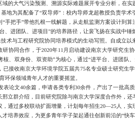
区域的大气污染预测、溯源实际难题展开专业分析，在实
基地为其配备了“双导师”：校内导师龙超教授负责学术
则“手把手”带他扎根一线解题，从走航监测方案设计到算
平台、进团队、进项目”的培养路径，让裴飞扬在实战中锤
保技术与工程研究院协同培养模式的生动写照。自成立以
政研协同合作，于2020年11月启动建设南京大学研究生
考核、双身份、双资助”为核心，通过“进平台、进团队、
已接收南京大学环境学院五届共75名专业硕士研究生学习
培育环保领域青年人才的重要摇篮。
发表论文40余篇，申请各类专利30余件，产出了一批高
长邢立群介绍，目前研究院除与南京大学深度合作外，还
，通过多校联动扩面增量，计划每年招生20—25人，实
人才培养效应，为更多青年学子架起通往创新前沿的“快车